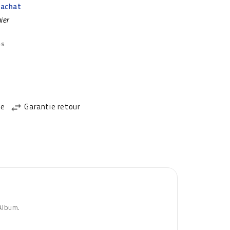
 achat
nier
és
de
Garantie retour
Album.